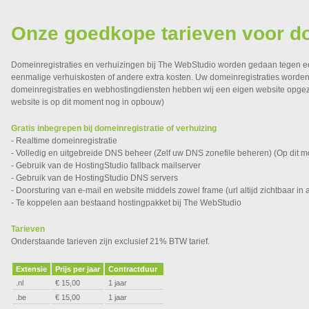
Onze goedkope tarieven voor do
Domeinregistraties en verhuizingen bij The WebStudio worden gedaan tegen ee
eenmalige verhuiskosten of andere extra kosten. Uw domeinregistraties worden j
domeinregistraties en webhostingdiensten hebben wij een eigen website opgeze
website is op dit moment nog in opbouw)
Gratis inbegrepen bij domeinregistratie of verhuizing
- Realtime domeinregistratie
- Volledig en uitgebreide DNS beheer (Zelf uw DNS zonefile beheren) (Op dit m
- Gebruik van de HostingStudio fallback mailserver
- Gebruik van de HostingStudio DNS servers
- Doorsturing van e-mail en website middels zowel frame (url altijd zichtbaar in a
- Te koppelen aan bestaand hostingpakket bij The WebStudio
Tarieven
Onderstaande tarieven zijn exclusief 21% BTW tarief.
Extensie
Prijs per jaar
Contractduur
.nl
€ 15,00
1 jaar
.be
€ 15,00
1 jaar