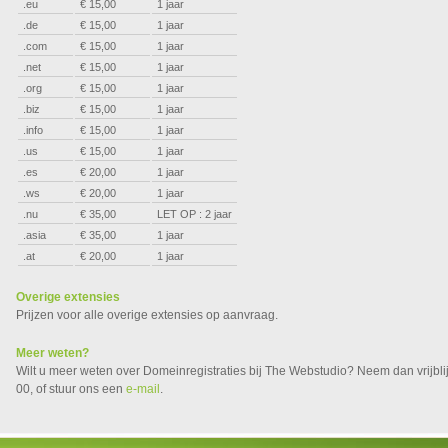
.eu
€ 15,00
1 jaar
.de
€ 15,00
1 jaar
.com
€ 15,00
1 jaar
.net
€ 15,00
1 jaar
.org
€ 15,00
1 jaar
.biz
€ 15,00
1 jaar
.info
€ 15,00
1 jaar
.us
€ 15,00
1 jaar
.es
€ 20,00
1 jaar
.ws
€ 20,00
1 jaar
.nu
€ 35,00
LET OP : 2 jaar
.asia
€ 35,00
1 jaar
.at
€ 20,00
1 jaar
Overige extensies
Prijzen voor alle overige extensies op aanvraag.
Meer weten?
Wilt u meer weten over Domeinregistraties bij The Webstudio? Neem dan vrijbli
00, of stuur ons een
e-mail
.